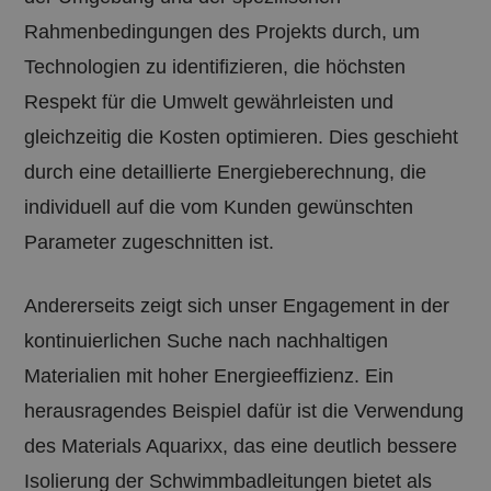
Websit
zu hel
Rahmenbedingungen des Projekts durch, um
Besuch
überw
Technologien zu identifizieren, die höchsten
Leistu
zu mes
Respekt für die Umwelt gewährleisten und
handel
Muster
gleichzeitig die Kosten optimieren. Dies geschieht
dem au
_pk_id
Reihe 
durch eine detaillierte Energieberechnung, die
und B
folgt, 
individuell auf die vom Kunden gewünschten
Refere
Domain
Parameter zugeschnitten ist.
Cookie 
_pk_ses.12.b99c
www.spaconsulting.it
29 Minuten
Dieser
59 Sekunden
ist mi
Andererseits zeigt sich unser Engagement in der
Source
Webana
Piwik 
kontinuierlichen Suche nach nachhaltigen
wird v
Websit
Materialien mit hoher Energieeffizienz. Ein
zu hel
Besuch
herausragendes Beispiel dafür ist die Verwendung
überw
Leistu
zu mes
des Materials Aquarixx, das eine deutlich bessere
handel
Muster
Isolierung der Schwimmbadleitungen bietet als
dem au