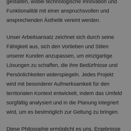
gestalten, wobei technologische Innovation und
Gr
Bi
Funktionalität mit einer anspruchsvollen und
CookieScriptConsent
5 Monate 3
Di
CookieScript
Wochen
Co
www.spaconsulting.it
ansprechenden Ästhetik vereint werden.
ve
Ei
fü
sp
Unser Arbeitsansatz zeichnet sich durch seine
Ba
Sc
Fähigkeit aus, sich den Vorlieben und Stilen
or
fu
unserer Kunden anzupassen, um einzigartige
[abcdef0123456789]
www.spaconsulting.it
Sitzung
Jo
{32}
Lösungen zu schaffen, die ihre Bedürfnisse und
Persönlichkeiten widerspiegeln. Jedes Projekt
wird mit besonderer Aufmerksamkeit für den
Google-
territorialen Kontext entwickelt, indem das Umfeld
Datenschutzerklärung
Name
Anbieter / Domäne
Ablaufdatum
Beschr
sorgfältig analysiert und in die Planung integriert
_ga
1 Jahr 1
Quest
Google LLC
Anbieter /
wird, um es bestmöglich zur Geltung zu bringen.
Name
Ablaufdatum
Beschreibung
Monat
cookie
.spaconsulting.it
Domäne
Google
Analyti
_fbp
2 Monate 4
Wird von
Meta Platform
aggio
Wochen
Facebook
Inc.
Diese Philosophie ermöglicht es uns, Ergebnisse
signifi