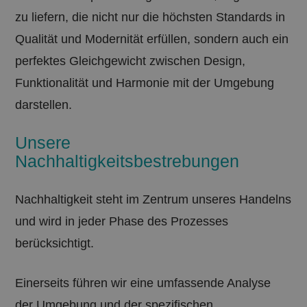
verwendet, um
.spaconsulting.it
servizi
eine Reihe von
zu liefern, die nicht nur die höchsten Standards in
comun
Werbeprodukten
utilizz
zu liefern, z. B.
Questo
Qualität und Modernität erfüllen, sondern auch ein
Echtzeit-Gebote
utilizz
von
distin
Werbekunden
perfektes Gleichgewicht zwischen Design,
unici 
Dritter
numero
Funktionalität und Harmonie mit der Umgebung
modo 
identif
cliente
darstellen.
ogni ri
pagina 
utilizz
Unsere
calcola
visitat
Nachhaltigkeitsbestrebungen
campag
rapport
siti.
Nachhaltigkeit steht im Zentrum unseres Handelns
_ga_FTXKL5QT8X
.spaconsulting.it
1 Jahr 1
Questo
Monat
utiliz
Analyti
und wird in jeder Phase des Prozesses
manten
della s
berücksichtigt.
_pk_id.12.b99c
www.spaconsulting.it
1 Jahr 1
Dieser
Monat
ist mi
Source
Einerseits führen wir eine umfassende Analyse
Webana
Piwik 
der Umgebung und der spezifischen
wird v