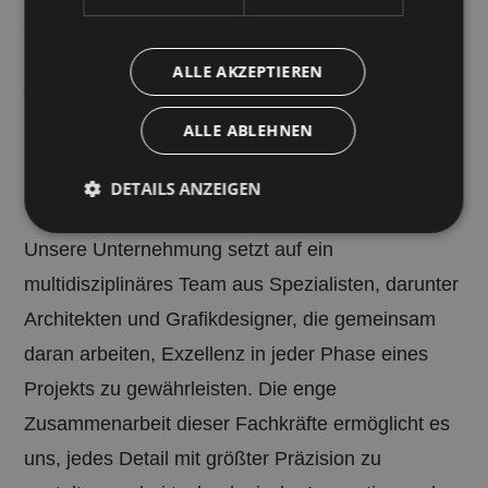
portfolio
zu erleben. Dieses Verfahren vereint technische
Präzision mit visueller Klarheit und unterstützt so
ALLE AKZEPTIEREN
anfrage
die Entscheidungsfindung auf allen Ebenen des
Projekts.
ALLE ABLEHNEN
faq
Design auf Maß
DETAILS ANZEIGEN
+39 0471 793445
Unsere Unternehmung setzt auf ein
info@spaconsulting.it
Unbedingt erforderlich
Performance
multidisziplinäres Team aus Spezialisten, darunter
Targeting
Funktionalität
Architekten und Grafikdesigner, die gemeinsam
Unbedingt erforderliche Cookies ermöglichen
daran arbeiten, Exzellenz in jeder Phase eines
wesentliche Kernfunktionen der Website wie die
Benutzeranmeldung und die Kontoverwaltung.
Projekts zu gewährleisten. Die enge
Ohne die unbedingt erforderlichen Cookies kann die
Website nicht ordnungsgemäß verwendet werden.
Zusammenarbeit dieser Fachkräfte ermöglicht es
Name
Anbieter / Domäne
Ablaufdatum
Be
uns, jedes Detail mit größter Präzision zu
resolution
www.spaconsulting.it
Sitzung
Di