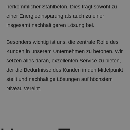
_pk_se
herkömmlicher Stahlbeton. Dies trägt sowohl zu
Zahlen
Buchst
einer Energieeinsparung als auch zu einer
folgt,
annimm
ein Re
insgesamt nachhaltigeren Lösung bei.
die Do
das Co
Besonders wichtig ist uns, die zentrale Rolle des
Kunden in unserem Unternehmen zu betonen. Wir
setzen alles daran, exzellenten Service zu bieten,
der die Bedürfnisse des Kunden in den Mittelpunkt
stellt und nachhaltige Lösungen auf höchstem
Niveau vereint.